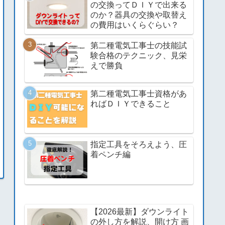
の交換ってＤＩＹで出来る
のか？器具の交換や取替え
の費用はいくらぐらい？
第二種電気工事士の技能試
験合格のテクニック、見栄
えで勝負
第二種電気工事士資格があ
ればＤＩＹできること
指定工具をそろえよう、圧
着ペンチ編
【2026最新】ダウンライト
の外し方を解説、開け方 画