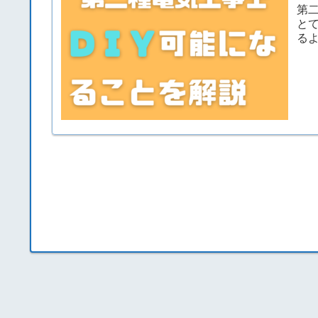
第
と
る