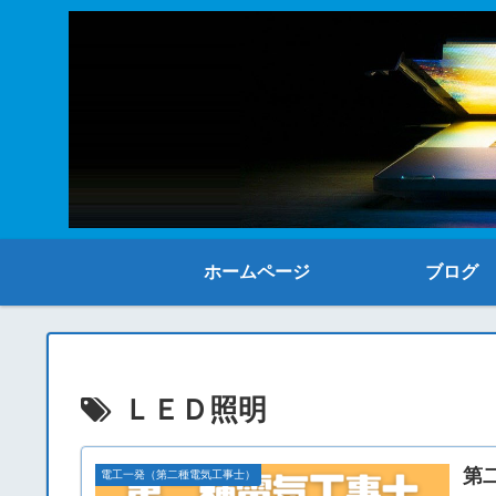
ホームページ
ブログ
ＬＥＤ照明
第
電工一発（第二種電気工事士）