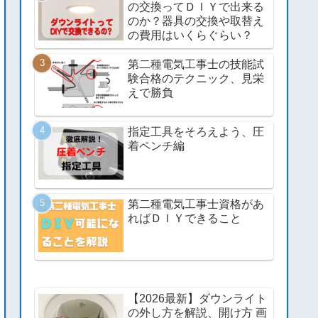
の交換ってＤＩＹで出来る
のか？器具の交換や取替え
の費用はいくらぐらい？
第二種電気工事士の技能試
験合格のテクニック、見栄
えで勝負
指定工具をそろえよう、圧
着ペンチ編
第二種電気工事士資格があ
ればＤＩＹできること
【2026最新】ダウンライト
の外し方を解説、開け方 画